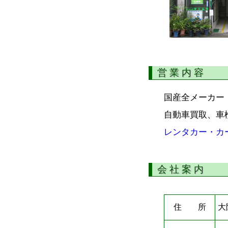
営 業 内 容
国産全メーカー
自動車買取、車
レンタカー・カ
会 社 案 内
住 所
大