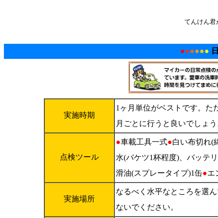
てんけん君
●
●
●
●
●
●
1ヶ月単位がベストです。ただ
実施時期
月ごとに行うと良いでしょう
●
車載工具一式
●
白い布切れ(
点検ツール
水(バケツ1杯程度)、バッテ
滑油(スプレータイプ)1缶
●
エ
なるべく水平なところを選ん
実施場所
ないでください。