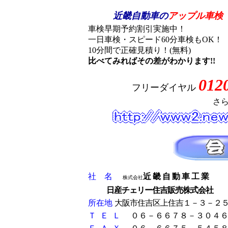
近畿自動車の
アップル車検
車検早期予約割引実施中！
一日車検・スピード60分車検もOK！
10分間で正確見積り！(無料)
比べてみればその差がわかります!!
ハ ロ
012
フリーダイヤル
さ
社 名
近畿自動車工業
株式会社
日産チェリー住吉販売株式会社
所在地
大阪市住吉区上住吉１－３－２
Ｔ Ｅ Ｌ
０６－６６７８－３０４