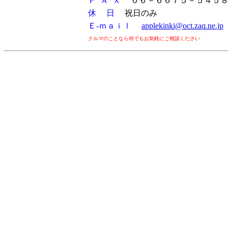
Ｆ Ａ Ｘ
０６－６６７５－５４５
休 日
祝日のみ
Ｅ-ｍａｉｌ
applekinki@oct.zaq.ne.jp
クルマのことなら何でもお気軽にご相談ください