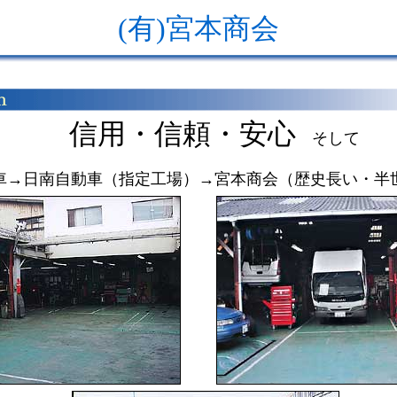
(有)宮本商会
信用・信頼・安心
そして
車→日南自動車（指定工場）→宮本商会（歴史長い・半