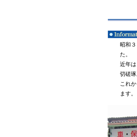
昭和３
た。
近年は
切磋琢
これか
ます。